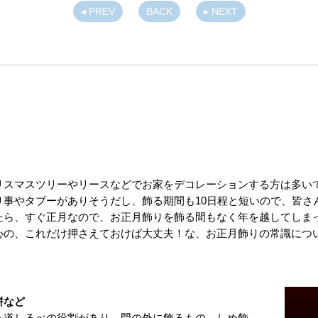
◂ PREV
BACK
▸ NEXT
リスマスツリーやリースなどでお家をデコレーションする方は多い
り事やタブーがありそうだし、飾る期間も10日程と短いので、皆さ
たら、すぐ正月なので、お正月飾りを飾る間もなく年を越してしま
心の、これだけ押さえておけば大丈夫！な、お正月飾りの常識につ
餅など