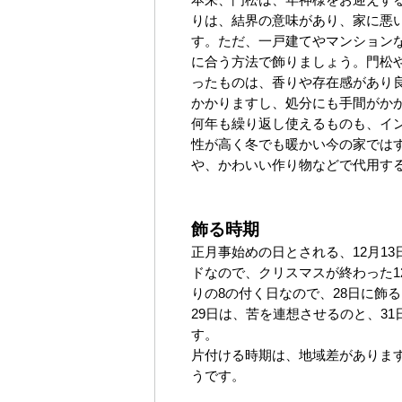
本来、門松は、年神様をお迎えす
りは、結界の意味があり、家に悪
す。ただ、一戸建てやマンション
に合う方法で飾りましょう。門松
ったものは、香りや存在感があり
かかりますし、処分にも手間がか
何年も繰り返し使えるものも、イ
性が高く冬でも暖かい今の家では
や、かわいい作り物などで代用す
飾る時期
正月事始めの日とされる、12月1
ドなので、クリスマスが終わった1
りの8の付く日なので、28日に飾
29日は、苦を連想させるのと、3
す。
片付ける時期は、地域差があります
うです。