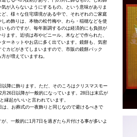
る道しるべの役割があり、門の外に飾るもの。しめ飾
い気が入らないようにするもの。という意味がありま
など、様々な住宅環境がある中で、それぞれのご家庭
やしめ飾りは、本物の松竹梅や、わら・稲穂などを使
良いものですが、毎年新調するのは経済的にも負担が
かります。近頃は布やビニール、木などで作られた、
ンターネットやお店に多く出ています。鏡餅も、気密
すぐカビがきてしまいますので、市販の鏡餅パック
る方が増えていますね。
3日以降に飾ります。ただ、そのころはクリスマスモー
2月26日以降が一般的になっています。28日は末広が
ると縁起がいいと言われています。
1日は、お葬式の一夜飾りと同じなので避けるべきで
が、一般的に1月7日を過ぎたら片付ける事が多いよ