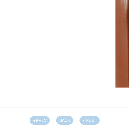
◂ PREV
BACK
▸ NEXT