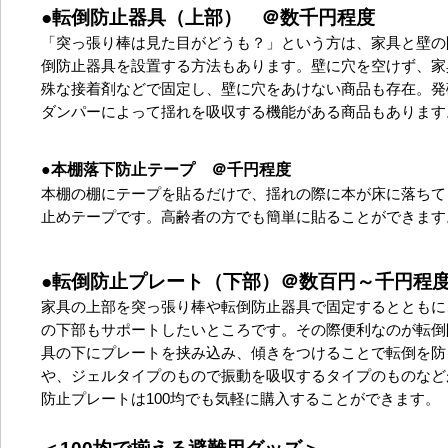
●転倒防止器具（上部） ＠数千円程度
「突っ張り棒は見た目がどうも？」という方は、家具と壁の
倒防止器具を設置する方法もあります。壁に穴を空けず、家
殊な接着剤などで固定し、壁に穴をあけない商品も存在。発
ダンパーによって揺れを吸収する機能がある商品もあります
●本棚落下防止テープ ＠千円程度
本棚の棚にテープを貼るだけで、揺れの際に本が床に落ちて
止めテープです。高齢者の方でも簡単に貼ることができます
●転倒防止プレート（下部）＠数百円～千円程
家具の上部を突っ張り棒や転倒防止器具で固定するとともに
の下部もサポートしたいところです。その際便利なのが転倒
具の下にプレートを挟み込み、傾きをつけることで転倒を防
や、ジェルタイプのもので振動を吸収するタイプのものなど
防止プレートは100均でも気軽に購入することができます。