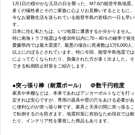
1月1日の穏やかな元旦の日を襲った、M7.6の能登半島地震
多くの犠牲者とそのご家族に心よりお見舞いするとともに、
今なお避難生活を送られている能登半島の皆様の一日も早い
す。
日本に住む私たちは、いつ地震に遭遇するか分かりません。
特に南海トラフ地震は今後30年以内に70～80％の確率で発
愛媛県内では最大震度7、最悪の場合に死者数は1万6,000人
以上にのぼるとされています。特に今回、能登半島地震では
によって亡くなられたり、負傷された方が多く出ました。そ
できる転倒防止対策をご紹介します。
●突っ張り棒（耐震ポール） ＠数千円程度
家具や本棚などは、本来であればアンカーボルトなどを打っ
定すれば安心ですが、専用の器具や壁の穴をあける必要があ
に便利なのが突っ張り棒です。家具と天井の間に突っ張るこ
て転倒するのを防ぎます。地震対策に有効なため現在では耐
たり、インテリア性を重視した商品もあります。