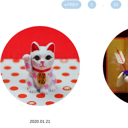
◂ PREV
1
10
…
2020.01.21