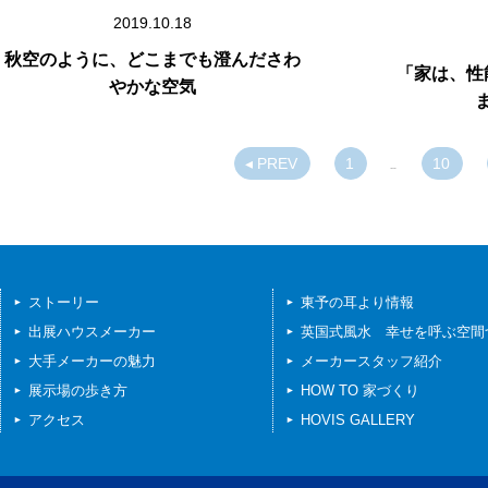
2019.10.18
秋空のように、どこまでも澄んださわ
「家は、性
やかな空気
◂ PREV
1
10
…
ストーリー
東予の耳より情報
出展ハウスメーカー
英国式風水 幸せを呼ぶ空間
大手メーカーの魅力
メーカースタッフ紹介
展示場の歩き方
HOW TO 家づくり
アクセス
HOVIS GALLERY