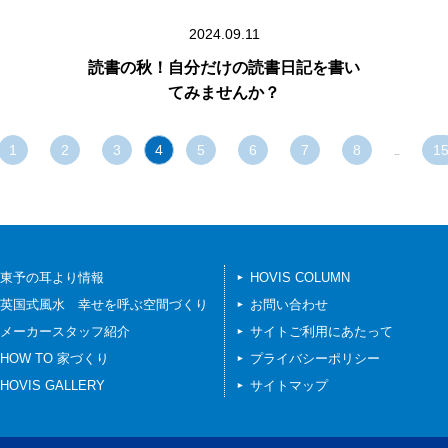
2024.09.11
読書の秋！自分だけの読書日記を書い
てみませんか？
1
2
3
4
5
6
7
8
1
…
東予の耳より情報
HOVIS COLUMN
英国式風水 幸せを呼ぶ空間づくり
お問い合わせ
メーカースタッフ紹介
サイトご利用にあたって
HOW TO 家づくり
プライバシーポリシー
HOVIS GALLERY
サイトマップ