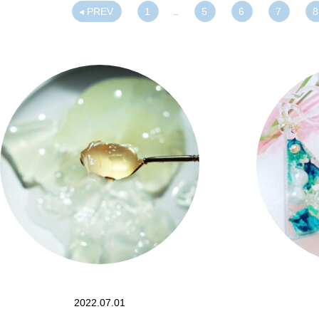
◂ PREV
1
5
6
7
8
…
2022.07.01