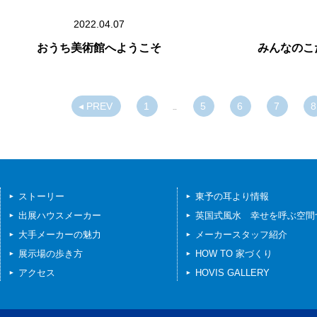
2022.04.07
おうち美術館へようこそ
みんなのこ
◂ PREV
1
5
6
7
8
…
ストーリー
東予の耳より情報
出展ハウスメーカー
英国式風水 幸せを呼ぶ空間
大手メーカーの魅力
メーカースタッフ紹介
展示場の歩き方
HOW TO 家づくり
アクセス
HOVIS GALLERY